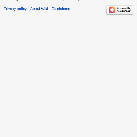
Privacy policy
About Wiki
Disclaimers