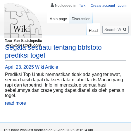
Not logged in
Talk
Create account
Log in
Main page
Discussion
Search
Read
wikiworldstock.com
Segala sesuatu tentang bbfstoto
prediksi togel
April 23, 2025
Wiki Article
Prediksi Top Untuk memastikan tidak ada yang terlewat,
semua hasil dapat diakses dalam tabel facts Macau yang
rapi dan terperinci. Info ini mencakup semua hasil
sebelumnya dan craze yang dapat dianalisis oleh pemain
togel.
read more
This page was last modified on 23 April 2025, at 6:14 am.